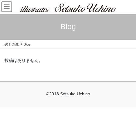
コ
ナ
ン
ビ
テ
ゲ
ン
ー
Blog
ツ
シ
へ
ョ
ス
ン
HOME
Blog
キ
に
ッ
移
プ
動
投稿はありません。
©2018 Setsuko Uchino