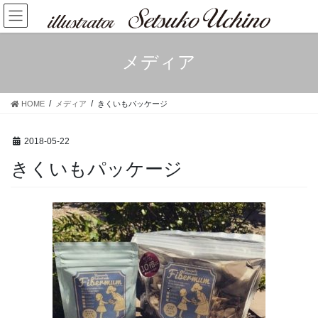
コ
ナ
ン
ビ
テ
ゲ
ン
ー
メディア
ツ
シ
へ
ョ
ス
ン
HOME
メディア
きくいもパッケージ
キ
に
ッ
移
プ
動
2018-05-22
きくいもパッケージ